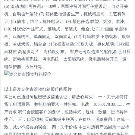
(6):滚动功能:可换画2---10幅，画面停留时间可任意设定，自动开关
机，自动循环运转 (7):箱体数控设备生产，机械精度高，工艺有保
证; (8):防水，防尘，抗静电设计; (9):颜色任选:喷塑、炯漆、喷漆;
(10):外观设计:挂壁式、落地式、吊装式、组合式; (11):画面:单面转
画、双面转画、单面固定、双面固定; (12):灯箱材质:不锈钢板、镀锌
板、冷板烤漆、铝合金; (13):视窗材质:PC耐力板、钢化玻璃; (14):画
面材质:高精度灯片、高精度灯布。 客户还可以选择的配件如:照明系
统、滚动换画系统、供电系统、太阳能系统、微电脑时控开关、漏
电保护器、液压杆等。
以上是遵义仿古滚动灯箱报价的图片
本公司已通过阿里巴巴诚信通认证，请放心购买！ 一：关于如何订
货 1.电话联系，并把您的要求一并告知。电话：18360178188 二：生
产要求 我们会按照客户的要求，包括样式，规格，数量，进行具体
生产。 三：购买须知 买前和铺主联系，在价格，运输费用上达成一
致，减少不必要的误会。 四：关于价格 本公司所有产品因为一些特
殊原因均为参考价，详情咨询18360178188，我们会为你提供最新的