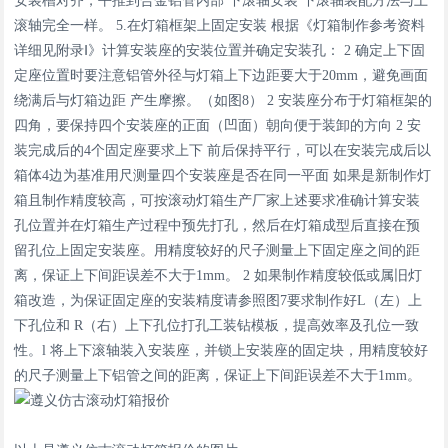
安装槽对齐，平推到合金铝管内部 下滚轴安装 下滚轴装配方法与上
滚轴完全一样。 5.在灯箱框架上固定安装 根据《灯箱制作参考资料
详细见附录Ⅰ》计算安装座的安装位置并确定安装孔： 2 确定上下固
定座位置时要注意铝管外径与灯箱上下边距要大于20mm，避免画面
绕满后与灯箱边距 产生摩擦。（如图8） 2 安装座分布于灯箱框架的
四角，要保持四个安装座的正面（凹面）朝向便于装卸的方向 2 安
装完成后的4个固定座要求上下 前后保持平行，可以在安装完成后以
箱体4边为基准用尺测量四个安装座是否在同一平面 如果是新制作灯
箱且制作精度较高，可按滚动灯箱生产厂家上述要求准确计算安装
孔位置并在灯箱生产过程中预先打孔，然后在灯箱成型后直接在预
留孔位上固定安装座。用精度较好的尺子测量上下固定座之间的距
离，保证上下间距误差不大于1mm。 2 如果制作精度较低或属旧灯
箱改造，为保证固定座的安装精度请参照图7要求制作好L（左）上
下孔位和 R（右）上下孔位打孔工装钻模板，提高效率及孔位一致
性。l 将上下滚轴装入安装座，并锁上安装座的固定块，用精度较好
的尺子测量上下铝管之间的距离，保证上下间距误差不大于1mm。