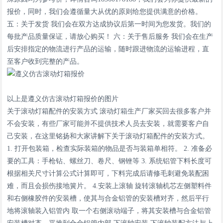
报价，同时，我们会遵循量大从优的原则给您提供满意的价格。
五：关于发货 我们会在双方达成协议后第一时间为您发货。我们的
每批产品质量保证，请放心购买！ 六：关于售后服务 我们会在生产
后安排指定的物流进行产品的运输，随时跟进物流的运输进程，直
至客户收到完整的产品。
以上是遵义仿古滚动灯箱报价的图片
关于滚动灯箱配件的安装方式 滚动灯箱生产厂家买回去很多客户并
不会安装，有些厂家可能并不提供技术人员去安装，就需要客户自
己安装，在这里铭扬和大家讲解下关于滚动灯箱配件的安装方式。
1. 打开包装箱，检查实际装箱的物品是否与装箱单相符。 2. 准备必
要的工具：手枪钻、螺丝刀、卷尺、钢锉等 3. 系统铝管下料长度可
根据相关尺寸计算公式计算即可，下料完成后请修毛刺避免装配困
难，而且会损伤接地簧片。 4.安装上滚轴 旋转滚轴机芯左侧塑料件
和右侧橡胶件的安装槽，使其与合金铝管的安装槽对齐，然后平行
地将滚轴装入铝管内 取一个右侧滚动端子，将其安装槽与合金铝管