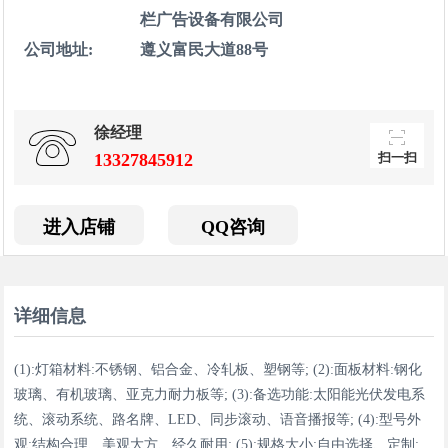
扫一扫，用手机访
栏广告设备有限公司
问更方便
公司地址:
遵义富民大道88号
徐经理
扫一扫
13327845912
进入店铺
QQ咨询
详细信息
(1):灯箱材料:不锈钢、铝合金、冷轧板、塑钢等; (2):面板材料:钢化
玻璃、有机玻璃、亚克力耐力板等; (3):备选功能:太阳能光伏发电系
统、滚动系统、路名牌、LED、同步滚动、语音播报等; (4):型号外
观:结构合理、美观大方、经久耐用; (5):规格大小:自由选择、定制;