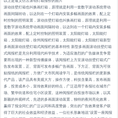
以上是遵义仿古滚动灯箱报价的图片
滚动挂壁灯箱也叫换画灯箱，原理就是利用一套数字滚动系统带动
画面间隔转动，以达到在一个灯箱内安装多幅画面的效果，配上定
时控制的照明装置，滚动挂壁灯箱也叫换画灯箱，原理就是利用一
套数字滚动系统带动画面间隔转动，以达到在一个灯箱内安装多幅
画面的效果，配上定时控制的照明装置，太阳能灯箱，太阳能灯
箱，太阳能灯箱，徐州阅报栏灯箱，太阳能灯箱，太阳能灯箱新型
多画面滚动挂壁灯箱式阅报栏的基本特性 新型多画面滚动挂壁灯箱
式阅报栏是充分利用现代科学技术，为适应激烈的广告媒体竞争需
要而出现的一种新型传播媒体，该阅报栏上方呈滚动挂壁灯箱式广
告发布装置，正、背面可发布多幅广告画面，下方正、背面为可张
贴报纸的阅报栏，方便广大市民阅读学习，是传统阅报栏的更新换
代产品，该产品具有美观大方，操作方便，科技含量高，发布画面
多，投资成本小，宣传效果好的特点，广泛适用于各报社在城市广
场、繁华街道和住宅小区设置。这种阅报栏自投放市场以来，以其
新颖的外观样式，先进的多画面滚动装置，独特的夜间亮化效果，
赢得了报业同仁的广泛认同和高度赞扬，突出的广告效果使客户获
得了巨大的社会效益和经济效益，一位社长形象地说“设置一座阅报