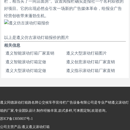
栏，相当买了一间店面房”。设置阅报栏确实是报社一个名利双收的
好项目。它的出现必然会引发一场新的广告媒体革命，给报业广告
经营创收带来蓬勃生机。
以上是遵义仿古滚动灯箱报价的图片
相关信息
遵义智能滚动灯箱厂家直销
遵义大型滚动灯箱图片
遵义智能滚动灯箱定做
遵义创意滚动灯箱厂家直销
遵义大型滚动灯箱定做
遵义指示滚动灯箱厂家直销
遵义同德滚动灯箱路名牌公交候车亭宣传栏广告设备有限公司是专业产销
遵义滚动灯
箱
的厂家,专业团队设计,制作经验丰富,款式多样,可来图定制,欢迎咨询。
苏ICP备13050037号-1
公司主营产品:
遵义遵义滚动灯箱